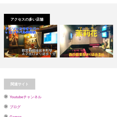
アクセスの多い店舗
【岩本町】特撮怪獣怪人バーロン
ドベル【喫煙目的店】
【西日暮里】茉莉花（マリカ）
関連サイト
Youtubeチャンネル
ブログ
Games