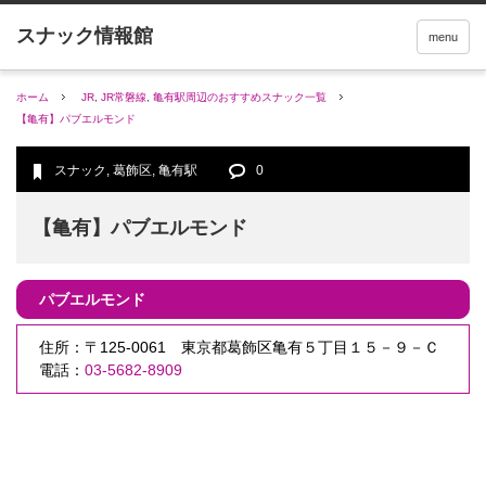
menu
ホーム
JR
,
JR常磐線
,
亀有駅周辺のおすすめスナック一覧
【亀有】パブエルモンド
スナック
,
葛飾区
,
亀有駅
0
【亀有】パブエルモンド
パブエルモンド
住所：〒125-0061 東京都葛飾区亀有５丁目１５－９－Ｃ
電話：
03-5682-8909