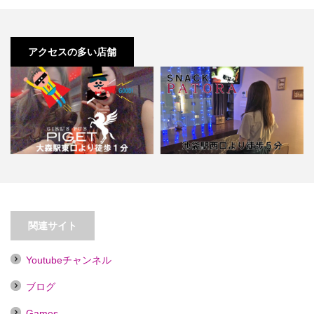
アクセスの多い店舗
【大森】ガールズパブPIGET（ピ
【池袋】スナックPATORA【喫煙
ゲ）
目的店】
関連サイト
Youtubeチャンネル
ブログ
Games