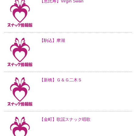
【恵比寿】Virgin Swan
【駒込】摩湖
【新橋】Ｇ＆Ｇ二木Ｓ
【金町】歌謡スナック唱歌