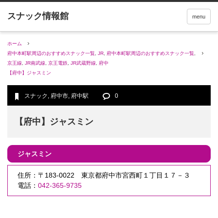
menu
ホーム
府中本町駅周辺のおすすめスナック一覧
,
JR
,
府中本町駅周辺のおすすめスナック一覧
,
京王線
,
JR南武線
,
京王電鉄
,
JR武蔵野線
,
府中
【府中】ジャスミン
スナック
,
府中市
,
府中駅
0
【府中】ジャスミン
ジャスミン
住所：〒183-0022 東京都府中市宮西町１丁目１７－３
電話：
042-365-9735