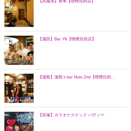
【武蔵境】香車【喫煙目的店】
【蒲田】Bar YK【喫煙目的店】
【湯島】湯島’s bar Nuts 2nd【喫煙目的…
【笹塚】カラオケスナック バディー