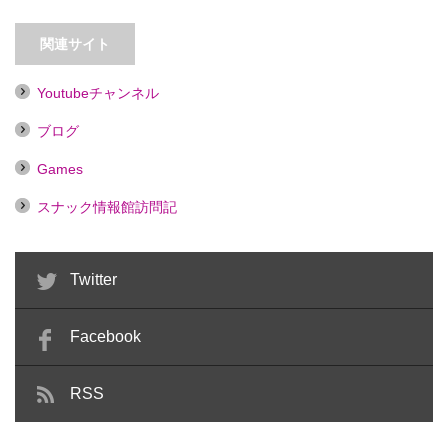
【吉祥寺】Home bar かっし【喫
【秋葉原】アニソンカラオケバー
煙目的店】
秋葉原ロンドベル【喫煙目的…
関連サイト
Youtubeチャンネル
ブログ
Games
スナック情報館訪問記
Twitter
Facebook
RSS