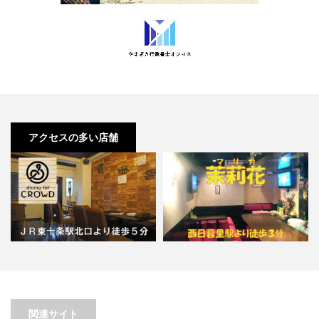
アクセスの多い店舗
【東十条】dining for
CROWD【喫煙目的店】…
【西日暮里】茉莉花（マリカ）
関連サイト