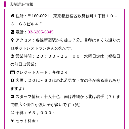
店舗詳細情報
住所：〒160-0021 東京都新宿区歌舞伎町１丁目１０－
３ Ｇ３ビル４Ｆ
電話：
03-6205-6345
アクセス：各線新宿駅から徒歩７分。目印はさくら通りの
ロボットレストランさんの先です。
営業時間：２０：００～２５：００ 水曜日定休（祝祭日
の前日は営業）
クレジットカード：各種ＯＫ
客層：２０代～６０代の老若男女・女の子が来る事もあり
ますよ♪
スタッフ情報：十人十色、南は沖縄から北は岩手（？）ま
で幅広く個性が強い子が多いです（笑）
予算：￥３，０００～
セット料金：