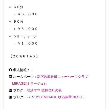
６０分
￥３，０００
９０分
￥５，０００
ショーチャージ
￥１，０００
【２０％サＴＡＸ】
求人情報：－
ホームページ：
新宿歌舞伎町ニューハーフクラブ
「MIRAGE(ミラージュ)」
ブログ：
理沙ママ 歌舞伎町の夜
ブログ：
ﾆｭｰﾊｰﾌｸﾗﾌﾞMIRAGE 咲乃凛華 BLOG .