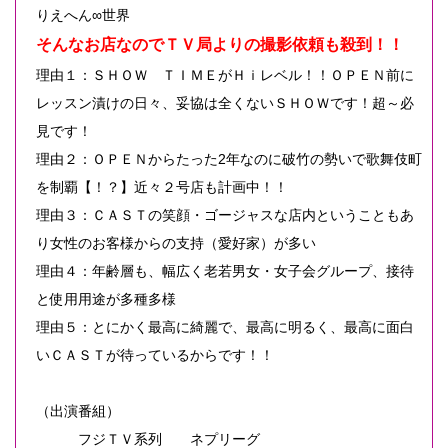
りえへん∞世界
そんなお店なのでＴＶ局よりの撮影依頼も殺到！！
理由１：ＳＨＯＷ ＴＩＭＥがＨｉレベル！！ＯＰＥＮ前に
レッスン漬けの日々、妥協は全くないＳＨＯＷです！超～必
見です！
理由２：ＯＰＥＮからたった2年なのに破竹の勢いで歌舞伎町
を制覇【！？】近々２号店も計画中！！
理由３：ＣＡＳＴの笑顔・ゴージャスな店内ということもあ
り女性のお客様からの支持（愛好家）が多い
理由４：年齢層も、幅広く老若男女・女子会グループ、接待
と使用用途が多種多様
理由５：とにかく最高に綺麗で、最高に明るく、最高に面白
いＣＡＳＴが待っているからです！！
（出演番組）
フジＴＶ系列 ネプリーグ