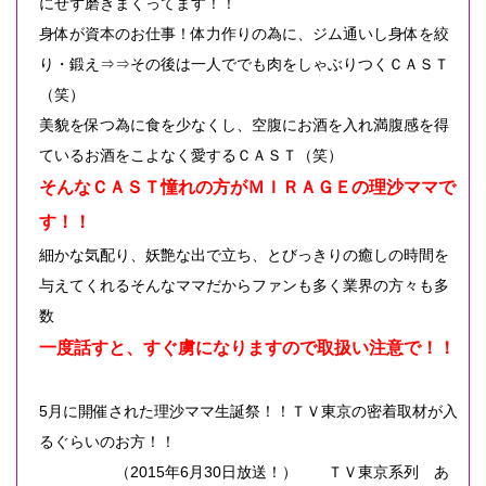
にせず磨きまくってます！！
身体が資本のお仕事！体力作りの為に、ジム通いし身体を絞
り・鍛え⇒⇒その後は一人ででも肉をしゃぶりつくＣＡＳＴ
（笑）
美貌を保つ為に食を少なくし、空腹にお酒を入れ満腹感を得
ているお酒をこよなく愛するＣＡＳＴ（笑）
そんなＣＡＳＴ憧れの方がＭＩＲＡＧＥの理沙ママで
す！！
細かな気配り、妖艶な出で立ち、とびっきりの癒しの時間を
与えてくれるそんなママだからファンも多く業界の方々も多
数
一度話すと、すぐ虜になりますので取扱い注意で！！
5月に開催された理沙ママ生誕祭！！ＴＶ東京の密着取材が入
るぐらいのお方！！
（2015年6月30日放送！） ＴＶ東京系列 あ