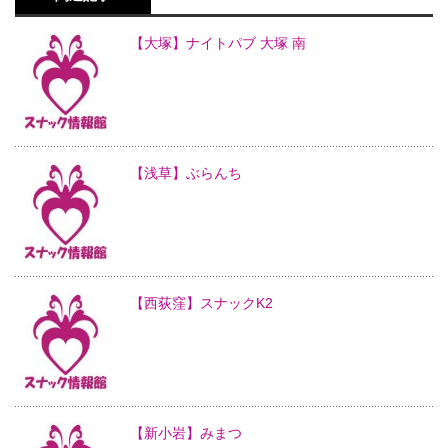
【大塚】ナイトパブ 大塚 南
【浅草】ぶらんち
【西荻窪】スナックK2
【新小岩】みまつ