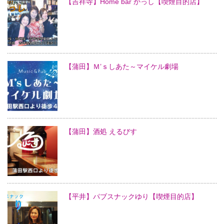
【吉祥寺】Home bar かっし【喫煙目的店】
【蒲田】Ｍ’ｓしあた～マイケル劇場
【蒲田】酒処 えるびす
【平井】パブスナックゆり【喫煙目的店】