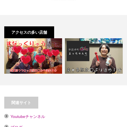
アクセスの多い店舗
【東十条】歌謡酒場よっちゃんち
【つつじヶ丘】すなっくりゅう
Part2【喫煙目的店】
関連サイト
Youtubeチャンネル