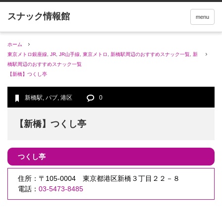
menu
ホーム
東京メトロ銀座線
,
JR
,
JR山手線
,
東京メトロ
,
新橋駅周辺のおすすめスナック一覧
,
新
橋駅周辺のおすすめスナック一覧
【新橋】つくし亭
新橋駅
,
パブ
,
港区
0
【新橋】つくし亭
つくし亭
住所：〒105-0004 東京都港区新橋３丁目２２－８
電話：
03-5473-8485