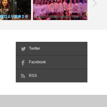
prev
ナックゆり【喫煙目的
【岩本町
店】
【西葛西】フィリピンパブ マヨン２
Twitter
Facebook
RSS