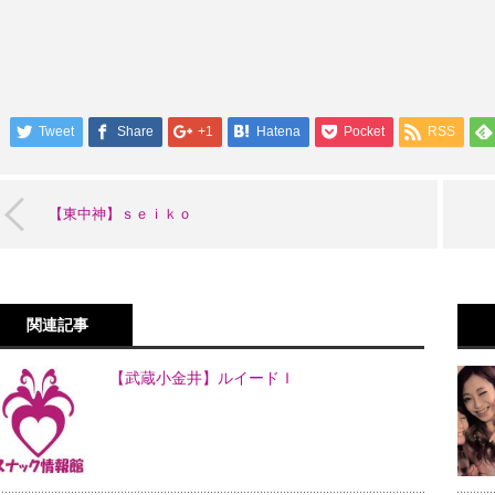
Tweet
Share
+1
Hatena
Pocket
RSS
【東中神】ｓｅｉｋｏ
関連記事
【武蔵小金井】ルイードＩ