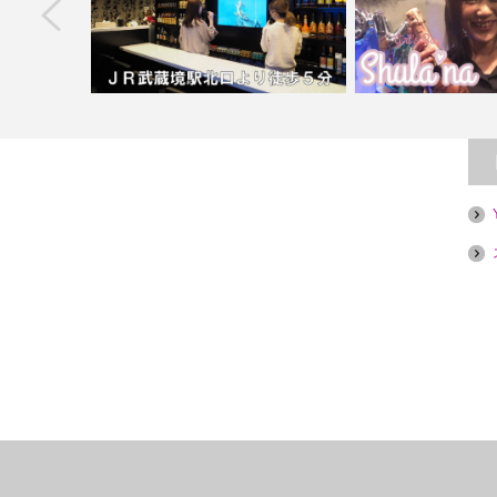
next
ラブ ＭＩＲ
【武蔵境】Karaoke Bar HAURu【喫煙
目的店…
【池袋】Girl’s Ba