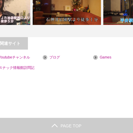
関連サイト
【平井】パブス
Youtubeチャンネル
ブログ
Games
r Shula&#…
【石神井公園】パブスナック yume華
スナック情報館訪問記
PAGE TOP