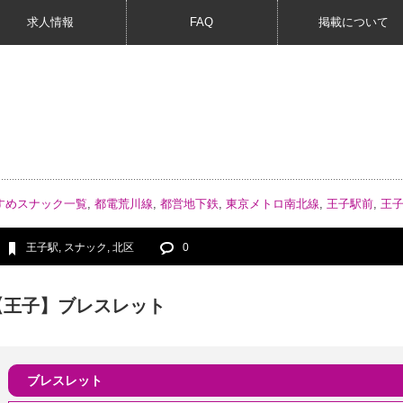
求人情報
FAQ
掲載について
すめスナック一覧
,
都電荒川線
,
都営地下鉄
,
東京メトロ南北線
,
王子駅前
,
王
王子駅
,
スナック
,
北区
0
【王子】ブレスレット
ブレスレット