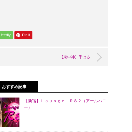
feedly
Pin it
【東中神】千はる
おすすめ記事
【新宿】Ｌｏｕｎｇｅ Ｒ８２（アールハニ
ー）