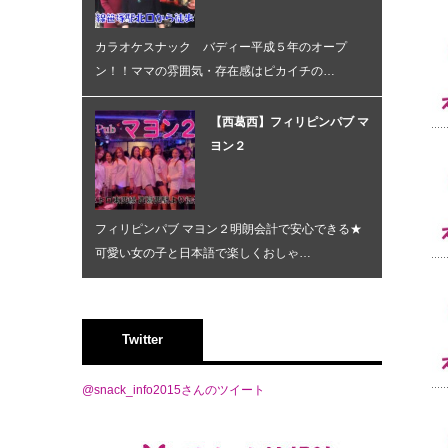
カラオケスナック バディー平成５年のオープ
ン！！ママの雰囲気・存在感はピカイチの…
【西葛西】フィリピンパブ マ
ヨン２
フィリピンパブ マヨン２明朗会計で安心できる★
可愛い女の子と日本語で楽しくおしゃ…
Twitter
@snack_info2015さんのツイート