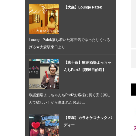
【大森】Lounge Patek
Lounge Patek落ち着いた雰囲気でゆったりくつろ
げる★大森駅東口より…
【東十条】歌謡酒場よっちゃ
んちPart2【喫煙目的店】
歌謡酒場よっちゃんちPart2お客様に長く安く楽し
んで欲しい！から生まれたお店♪…
【笹塚】カラオケスナック バ
ディー