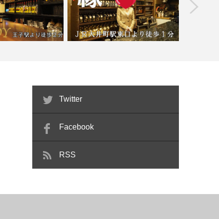
prev
s house READY…
【大井町】パブスナック縁
【つつ
Twitter
Facebook
RSS