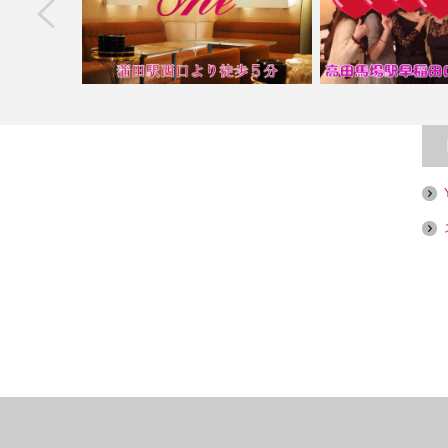
next
がき
【蒲田】Club One
【高田馬場】夢の扉