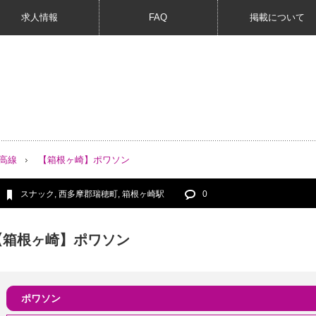
求人情報
FAQ
掲載について
八高線
【箱根ヶ崎】ポワソン
スナック
,
西多摩郡瑞穂町
,
箱根ヶ崎駅
0
【箱根ヶ崎】ポワソン
ポワソン