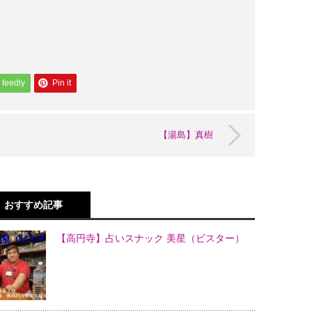
feedly
Pin it
【湯島】真樹
おすすめ記事
【高円寺】占いスナック 美星（ビスター）