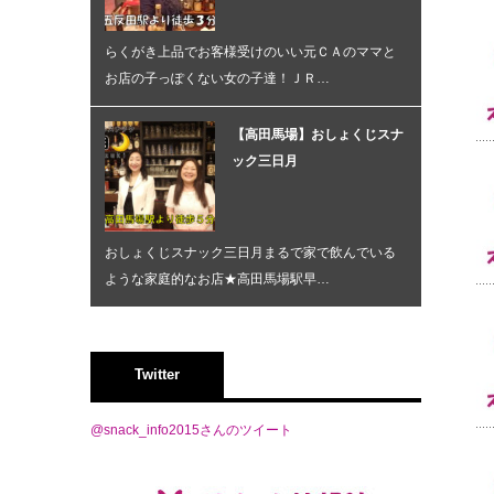
らくがき上品でお客様受けのいい元ＣＡのママと
お店の子っぽくない女の子達！ＪＲ…
【高田馬場】おしょくじスナ
ック三日月
おしょくじスナック三日月まるで家で飲んでいる
ような家庭的なお店★高田馬場駅早…
Twitter
@snack_info2015さんのツイート