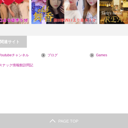
関連サイト
Youtubeチャンネル
ブログ
Games
【喫煙目的店】
【蒲田】club舞香
【王子】Taro’
スナック情報館訪問記
PAGE TOP