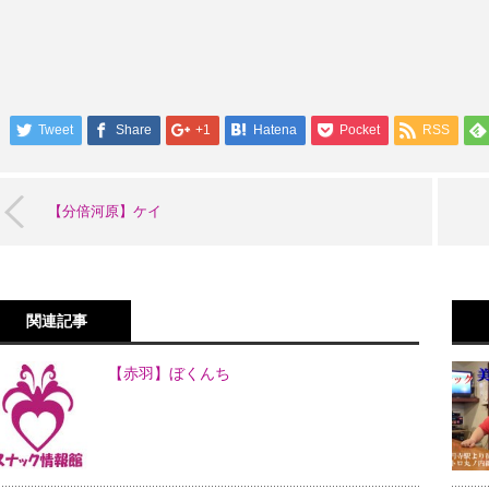
Tweet
Share
+1
Hatena
Pocket
RSS
【分倍河原】ケイ
関連記事
【赤羽】ぼくんち