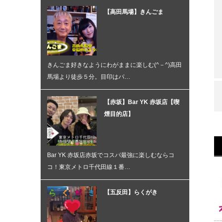
【高田馬場】きんごま
きんごま好きなようにわがままに楽しむ(^－^)高田
馬場より徒歩５分。目印はパ…
【赤坂】Bar YK 赤坂店【喫
煙目的店】
Bar YK 赤坂店赤坂でコスパ最強に楽しむならコ
コ！東京メトロ千代田線１番…
【五反田】らくがき