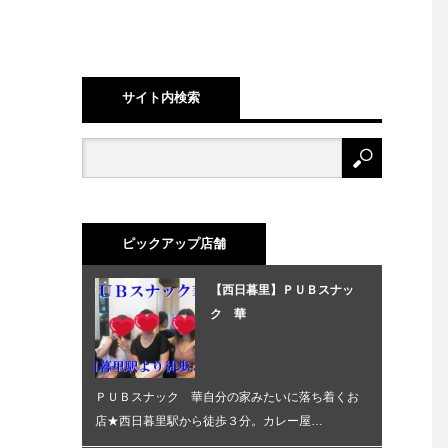
サイト内検索
ピックアップ店舗
【西日暮里】ＰＵＢスナッ
ク 華
ＰＵＢスナック 華自分の家みたいに落ち着くお
店★西日暮里駅から徒歩３分。カレー屋…