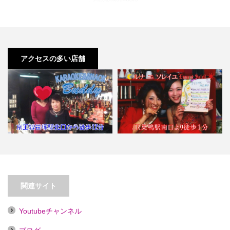
アクセスの多い店舗
【笹塚】カラオケスナック バディ
【巣鴨】Bar Se’lene【喫煙目的
ー
店】…
関連サイト
Youtubeチャンネル