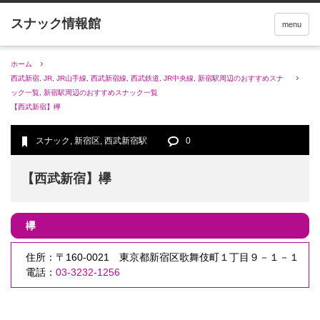
menu
ホーム
西武新宿
,
JR
,
JR山手線
,
西武新宿線
,
西武鉄道
,
JR中央線
,
新宿駅周辺のおすすめスナ
ック一覧
,
新宿駅周辺のおすすめスナック一覧
【西武新宿】欅
スナック
,
新宿区
,
西武新宿駅
0
【西武新宿】欅
欅
住所：〒160-0021 東京都新宿区歌舞伎町１丁目９－１－１
電話：
03-3232-1256