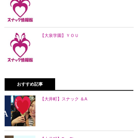
【大泉学園】ＹＯＵ
おすすめ記事
【大井町】スナック ＆A