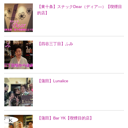
【東十条】スナックDear（ディア―）【喫煙目
的店】
【四谷三丁目】ふみ
【蒲田】Lunalice
【蒲田】Bar YK【喫煙目的店】