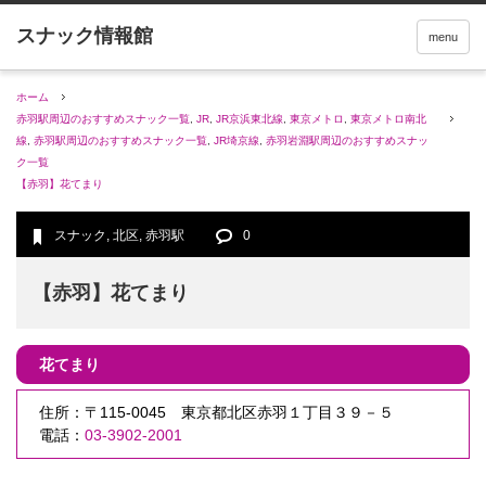
menu
ホーム
赤羽駅周辺のおすすめスナック一覧
,
JR
,
JR京浜東北線
,
東京メトロ
,
東京メトロ南北
線
,
赤羽駅周辺のおすすめスナック一覧
,
JR埼京線
,
赤羽岩淵駅周辺のおすすめスナッ
ク一覧
【赤羽】花てまり
スナック
,
北区
,
赤羽駅
0
【赤羽】花てまり
花てまり
住所：〒115-0045 東京都北区赤羽１丁目３９－５
電話：
03-3902-2001