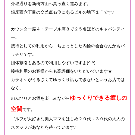
外堀通りを新橋方面へ真っ直ぐ進みます。
銀座西六丁目の交差点右側にあるビルの地下１Ｆです♪
カウンター席４・テーブル席８で２５名ほどのキャパシティ
ー。
接待としての利用から、ちょっとした内輪の会合なんかもバ
ッチリです。
団体割引もあるので利用しやすいですよ(^-^)
接待利用のお客様からも高評価をいただいています★
カラオケがうるさくてゆっくり話もできないというお店では
なく、
ゆっくりできる癒しの
のんびりとお酒を楽しみながら
空間
です。
ゴルフが大好きな美人ママをはじめ２０代～３０代の大人の
スタッフがあなたを待っています♪