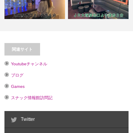
【池袋】スナックPATORA【喫煙
目的店】
【大塚】Ｌｕｃｋｙ Ｃｈａｒｍ
関連サイト
Youtubeチャンネル
ブログ
Games
スナック情報館訪問記
Twitter