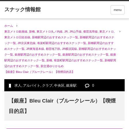
menu
ホーム
東京メトロ銀座線
,
新橋
,
東京メトロ丸ノ内線
,
JR
,
JR山手線
,
都営浅草線
,
東京メトロ
,
東京メトロ日比谷線
,
新橋駅周辺のおすすめスナック一覧
,
新橋駅周辺のおすすめスナ
ック一覧
,
JR京浜東北線
,
有楽町駅周辺のおすすめスナック一覧
,
新橋駅周辺のおすす
めスナック一覧
,
JR東海道本線
,
都営地下鉄
,
JR横須賀線
,
新橋駅周辺のおすすめスナッ
ク一覧
,
銀座駅周辺のおすすめスナック一覧
,
銀座駅周辺のおすすめスナック一覧
,
銀座
駅周辺のおすすめスナック一覧
,
新橋
,
有楽町駅周辺のおすすめスナック一覧
,
新橋駅周
辺のおすすめスナック一覧
,
新交通ゆりかもめ
【銀座】Bleu Clair（ブルークレール）【喫煙目的店】
求人
,
アルバイト
,
クラブ
,
中央区
,
銀座駅
0
【銀座】Bleu Clair（ブルークレール）【喫煙
目的店】