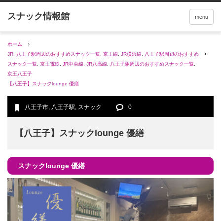
menu
ホーム
JR
,
八王子駅周辺のおすすめスナック一覧
,
京王線
,
JR横浜線
,
八王子駅周辺のおすすめ
スナック一覧
,
京王電鉄
,
JR中央線
,
JR八高線
,
八王子駅周辺のおすすめスナック一覧
,
京王八王子
【八王子】スナックlounge 優繕
八王子市
,
八王子駅
,
スナック
0
【八王子】スナックlounge 優繕
スナックlounge 優繕