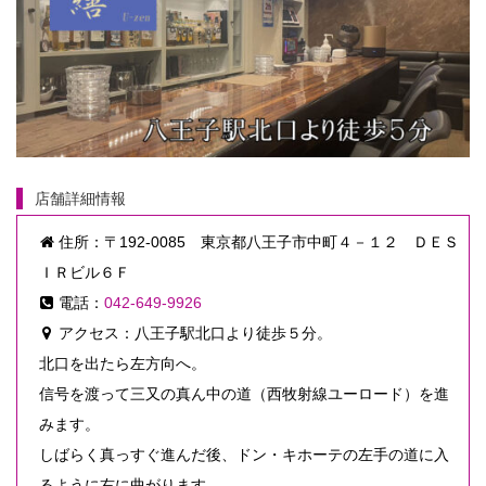
店舗詳細情報
住所：〒192-0085 東京都八王子市中町４－１２ ＤＥＳ
ＩＲビル６Ｆ
電話：
042-649-9926
アクセス：八王子駅北口より徒歩５分。
北口を出たら左方向へ。
信号を渡って三又の真ん中の道（西牧射線ユーロード）を進
みます。
しばらく真っすぐ進んだ後、ドン・キホーテの左手の道に入
るように右に曲がります。