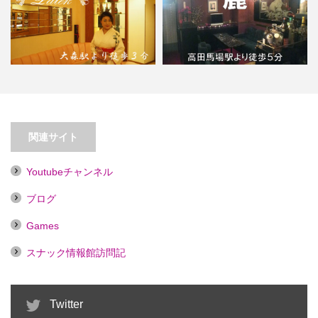
【高田馬場】サロンド麗【喫煙目
【大森】Lounge Patek
的店】
関連サイト
Youtubeチャンネル
ブログ
Games
スナック情報館訪問記
Twitter