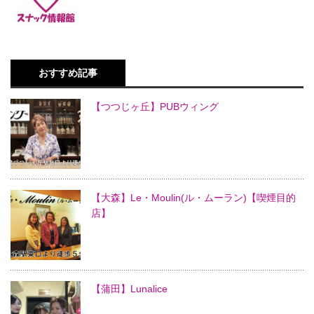
おすすめ記事
【つつじヶ丘】PUBウィング
【大森】Le・Moulin(ル・ムーラン)【喫煙目的
店】
【蒲田】Lunalice