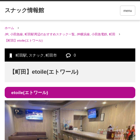
menu
ホーム
JR
,
小田急線
,
町田駅周辺のおすすめスナック一覧
,
JR横浜線
,
小田急電鉄
,
町田
【町田】etoile(エトワール)
町田駅
,
スナック
,
町田市
0
【町田】etoile(エトワール)
etoile(エトワール)