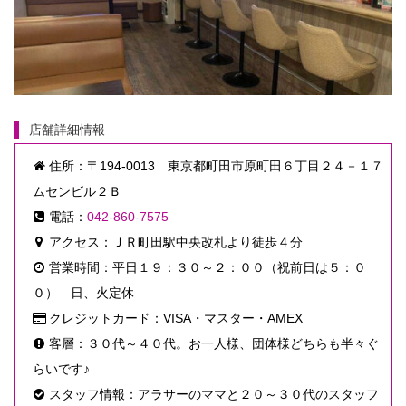
店舗詳細情報
住所：〒194-0013 東京都町田市原町田６丁目２４－１７
ムセンビル２Ｂ
電話：
042-860-7575
アクセス：ＪＲ町田駅中央改札より徒歩４分
営業時間：平日１９：３０～２：００（祝前日は５：０
０） 日、火定休
クレジットカード：VISA・マスター・AMEX
客層：３０代～４０代。お一人様、団体様どちらも半々ぐ
らいです♪
スタッフ情報：アラサーのママと２０～３０代のスタッフ