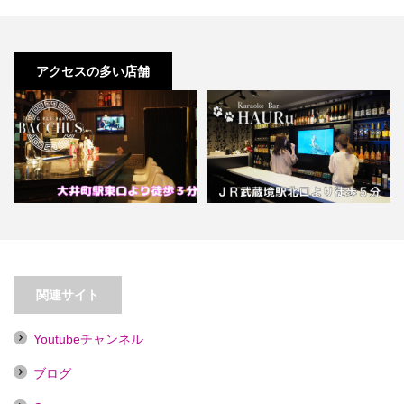
アクセスの多い店舗
【大井町】ガールズバー
BACCHUS（旧ガールズコレク
【武蔵境】Karaoke Bar
シ…
HAURu【喫煙目的店…
関連サイト
Youtubeチャンネル
ブログ