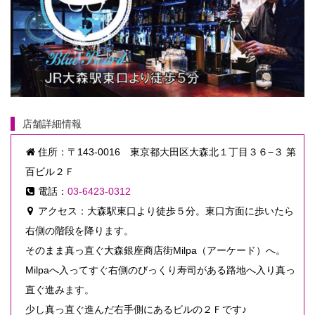
店舗詳細情報
住所：〒143-0016 東京都大田区大森北１丁目３６−３ 第
百ビル２Ｆ
電話：
03-6423-0312
アクセス：大森駅東口より徒歩５分。東口方面に歩いたら
右側の階段を降ります。
そのまま真っ直ぐ大森銀座商店街Milpa（アーケード）へ。
Milpaへ入ってすぐ右側のびっくり寿司がある路地へ入り真っ
直ぐ進みます。
少し真っ直ぐ進んだ右手側にあるビルの２Ｆです♪