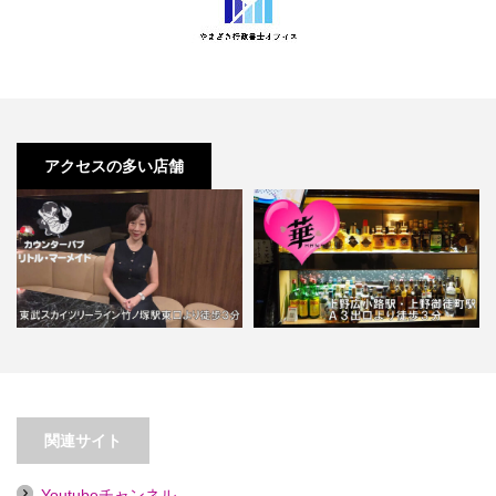
アクセスの多い店舗
【竹ノ塚】カウンターパブ リト
ル・マーメイド【喫煙目的店…
【上野広小路】華（旧仁美）
関連サイト
Youtubeチャンネル