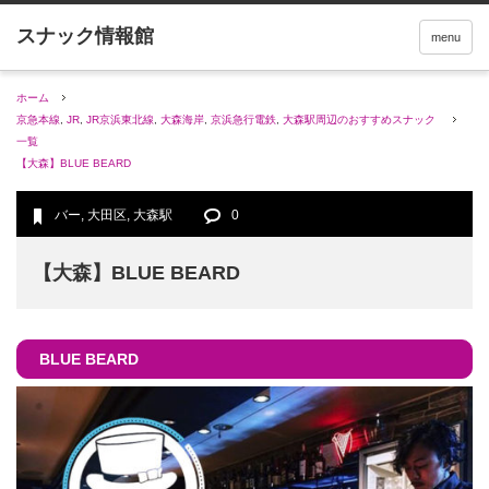
menu
ホーム
京急本線
,
JR
,
JR京浜東北線
,
大森海岸
,
京浜急行電鉄
,
大森駅周辺のおすすめスナック
一覧
【大森】BLUE BEARD
バー
,
大田区
,
大森駅
0
【大森】BLUE BEARD
BLUE BEARD