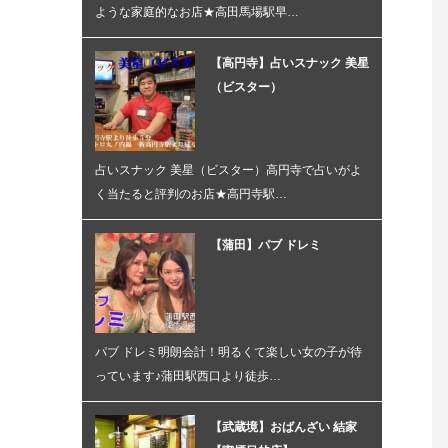
ような家庭的なお店★高田馬場駅早…
【高円寺】占いスナック 美星
（ビスター）
占いスナック 美星（ビスター）高円寺で占いがよ
く当たると評判のお店★高円寺駅…
【蒲田】パブ ドレミ
パブ ドレミ明朗会計！明るくて楽しい女の子が待
っています♪蒲田駅西口より徒歩…
【武蔵境】おばんざい 結家