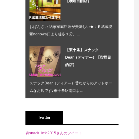
【喫煙目的店】
おばんざい 結家家庭料理が美味しい★ＪＲ武蔵境
駅nonowa口より徒歩１分。…
【東十条】スナック
Dear（ディア―）【喫煙目
的店】
スナックDear（ディア―）昔ながらのアットホー
ムなお店です♪東十条駅南口よ…
Twitter
@snack_info2015さんのツイート