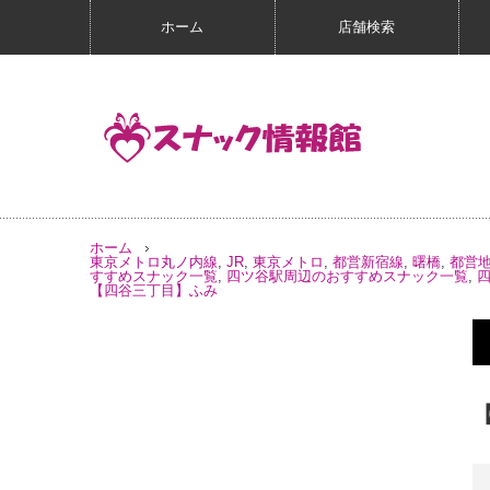
ホーム
店舗検索
ホーム
東京メトロ丸ノ内線
,
JR
,
東京メトロ
,
都営新宿線
,
曙橋
,
都営
すすめスナック一覧
,
四ツ谷駅周辺のおすすめスナック一覧
,
【四谷三丁目】ふみ