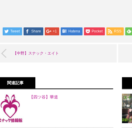
Tweet
Share
+1
Hatena
Pocket
RSS
【中野】スナック・エイト
関連記事
【四ツ谷】華道