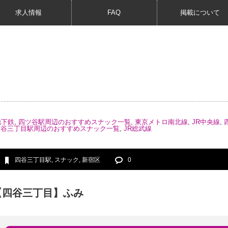
求人情報
FAQ
掲載について
地下鉄
,
四ツ谷駅周辺のおすすめスナック一覧
,
東京メトロ南北線
,
JR中央線
,
四谷三丁目駅周辺のおすすめスナック一覧
,
JR総武線
四谷三丁目駅
,
スナック
,
新宿区
0
【四谷三丁目】ふみ