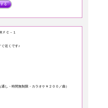
荒木ＦＣ－１
ぐ近くです♪
お通し・時間無制限・カラオケ￥２００／曲）