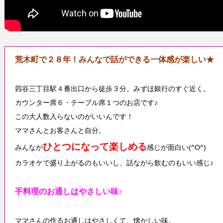
荒木町で２８年！みんなで話ができる一体感が楽しい★
四谷三丁目駅４番出口から徒歩３分。みずほ銀行のすぐ近く。
カウンター席６・テーブル席１つのお店です♪
この大人数入らないのがいいんです！
ママさんとお客さんと自分。
ひとつになって楽しめる
みんなが
感じが面白い(^O^)
カラオケで盛り上がるのもいいし、話ながら飲むのもいい感じ♪
手料理のお通しはやさしい味♪
ママさんの作るお通しはやさしくて、懐かしい味。