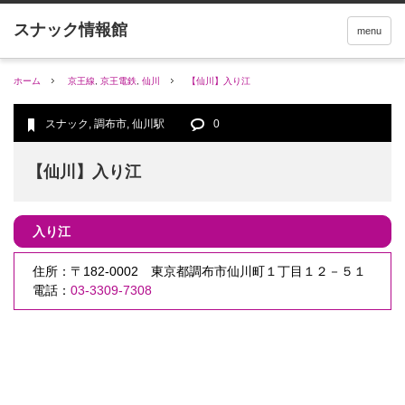
menu
ホーム
京王線
,
京王電鉄
,
仙川
【仙川】入り江
スナック
,
調布市
,
仙川駅
0
【仙川】入り江
入り江
住所：〒182-0002 東京都調布市仙川町１丁目１２－５１
電話：
03-3309-7308