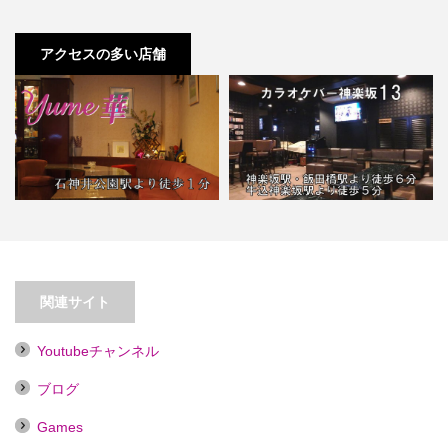
アクセスの多い店舗
【石神井公園】パブスナック
【神楽坂】カラオケバー神楽坂１
yume華
３
関連サイト
Youtubeチャンネル
ブログ
Games