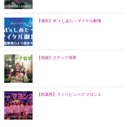
【蒲田】Ｍ’ｓしあた～マイケル劇場
【池袋】スナック翡翠
【西葛西】フィリピンパブ マヨン２