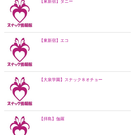
【東新宿】タニー
【東新宿】エコ
【大泉学園】スナック８オチョー
【拝島】伽羅