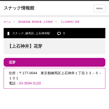
menu
ホーム
西武新宿線
,
西武鉄道
,
上石神井
【上石神井】花芽
スナック
,
練馬区
,
上石神井駅
0
【上石神井】花芽
花芽
住所：〒177-0044 東京都練馬区上石神井１丁目２３－５－
１０１
電話：
03-3594-5120