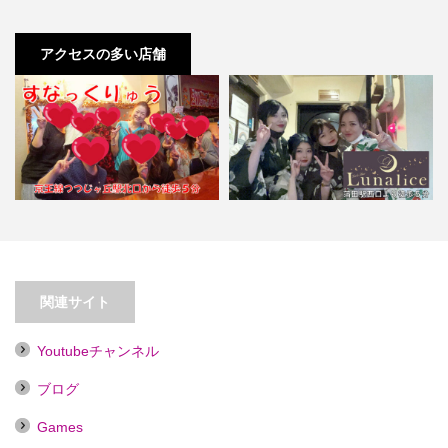
アクセスの多い店舗
【つつじヶ丘】すなっくりゅう
【蒲田】Lunalice
関連サイト
Youtubeチャンネル
ブログ
Games