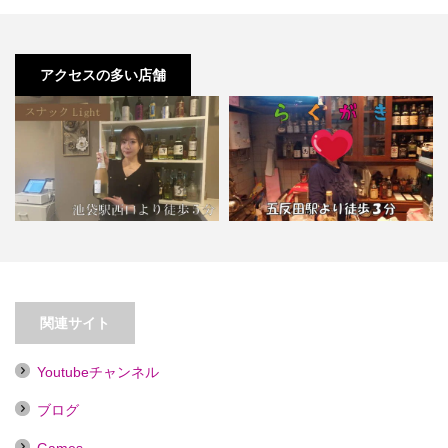
アクセスの多い店舗
【池袋】スナックLight【喫煙目的
店】
【五反田】らくがき
関連サイト
Youtubeチャンネル
ブログ