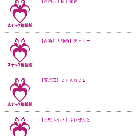
【新宿三丁目】家路
【西新井大師西】チェリー
【五反田】ＣＨＡＮＣＥ
【上野広小路】ぷれぜんと