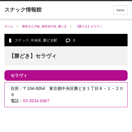
menu
ホーム
都営大江戸線
,
都営地下鉄
,
勝どき
【勝どき】セラヴィ
スナック
,
中央区
,
勝どき駅
0
【勝どき】セラヴィ
セラヴィ
住所：〒104-0054 東京都中央区勝どき１丁目８－１－２０
６
電話：
03-3534-6967