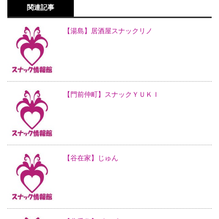
関連記事
【湯島】居酒屋スナックリノ
【門前仲町】スナックＹＵＫＩ
【谷在家】じゅん