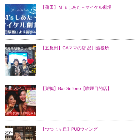
【蒲田】Ｍ’ｓしあた～マイケル劇場
【五反田】CAママの店 品川酒役所
【巣鴨】Bar Se’lene【喫煙目的店】
【つつじヶ丘】PUBウィング