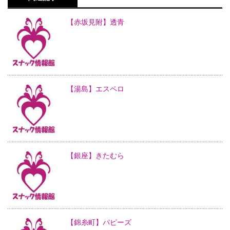
【赤坂見附】透青
【湯島】エスペロ
【銀座】きたむら
【錦糸町】パピーズ