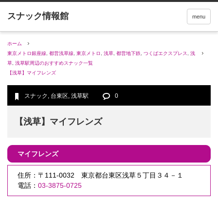
menu
ホーム
東京メトロ銀座線
,
都営浅草線
,
東京メトロ
,
浅草
,
都営地下鉄
,
つくばエクスプレス
,
浅
草
,
浅草駅周辺のおすすめスナック一覧
【浅草】マイフレンズ
スナック
,
台東区
,
浅草駅
0
【浅草】マイフレンズ
マイフレンズ
住所：〒111-0032 東京都台東区浅草５丁目３４－１
電話：
03-3875-0725