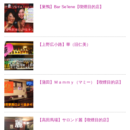
【巣鴨】Bar Se’lene【喫煙目的店】
【上野広小路】華（旧仁美）
【蒲田】Ｍａｍｍｙ（マミー）【喫煙目的店】
【高田馬場】サロンド麗【喫煙目的店】