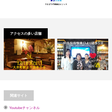
アクセスの多い店舗
【大井町】セント・ドランカー
【五反田】CAママの店 品川酒役
【喫煙目的店】
所
関連サイト
Youtubeチャンネル