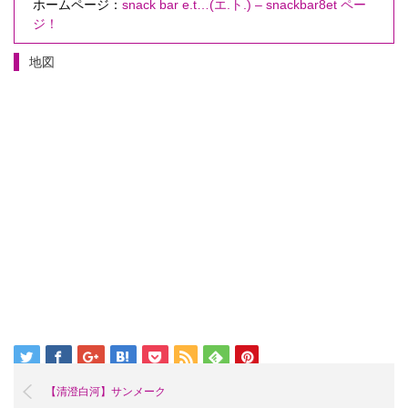
ホームページ：
snack bar e.t…(エ.ト.) – snackbar8et ペー
ジ！
地図
【清澄白河】サンメーク