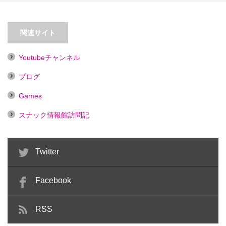
【池袋】カラオケバー Metty【喫
煙目的店】
【蒲田】すなっくいづみ
関連サイト
Youtubeチャンネル
ブログ
Games
スナック情報館訪問記
Twitter
Facebook
RSS