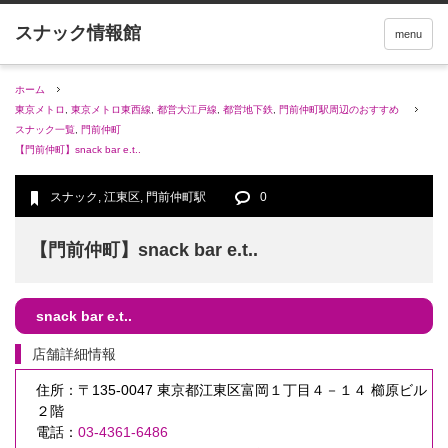
menu
ホーム
東京メトロ
,
東京メトロ東西線
,
都営大江戸線
,
都営地下鉄
,
門前仲町駅周辺のおすすめ
スナック一覧
,
門前仲町
【門前仲町】snack bar e.t..
スナック
,
江東区
,
門前仲町駅
0
【門前仲町】snack bar e.t..
snack bar e.t..
店舗詳細情報
住所：〒135-0047 東京都江東区富岡１丁目４－１４ 櫛原ビル
２階
電話：
03-4361-6486