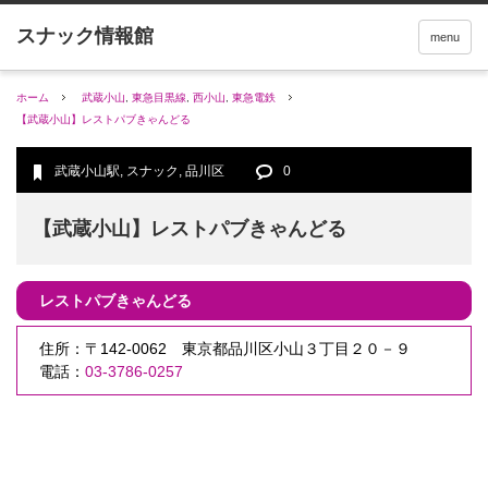
menu
ホーム
武蔵小山
,
東急目黒線
,
西小山
,
東急電鉄
【武蔵小山】レストパブきゃんどる
武蔵小山駅
,
スナック
,
品川区
0
【武蔵小山】レストパブきゃんどる
レストパブきゃんどる
住所：〒142-0062 東京都品川区小山３丁目２０－９
電話：
03-3786-0257