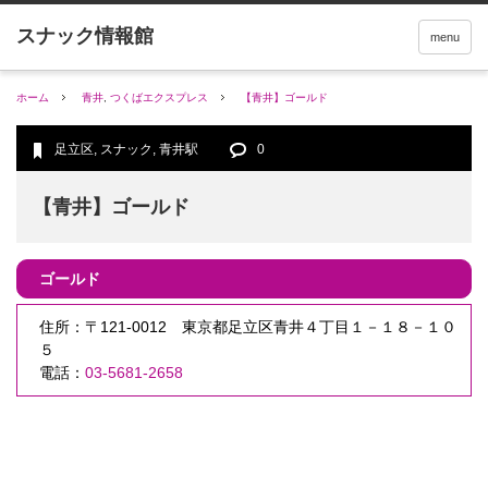
menu
ホーム
青井
,
つくばエクスプレス
【青井】ゴールド
足立区
,
スナック
,
青井駅
0
【青井】ゴールド
ゴールド
住所：〒121-0012 東京都足立区青井４丁目１－１８－１０
５
電話：
03-5681-2658