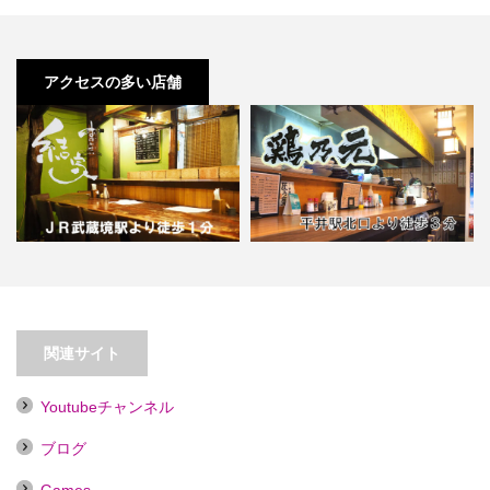
アクセスの多い店舗
【武蔵境】おばんざい 結家【喫煙
目的店】
【平井】鶏乃元【喫煙目的店】
関連サイト
Youtubeチャンネル
ブログ