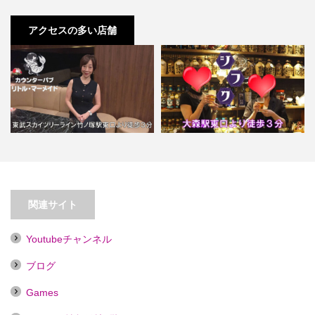
アクセスの多い店舗
【竹ノ塚】カウンターパブ リト
ル・マーメイド【喫煙目的店…
【大森】スナック シフク
関連サイト
Youtubeチャンネル
ブログ
Games