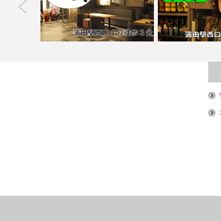
next
HAURu【喫煙
【蒲田】Bar 天【喫煙目的店】
【蒲田】すな