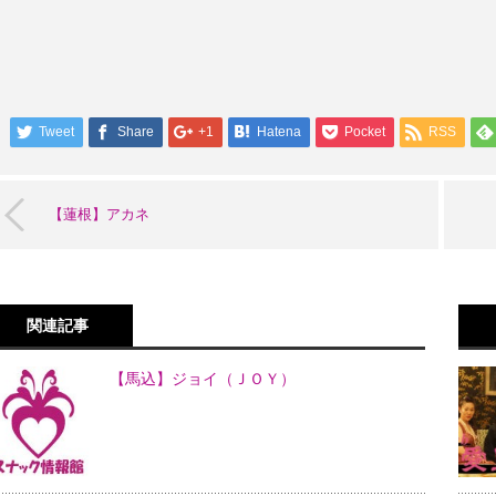
Tweet
Share
+1
Hatena
Pocket
RSS
【蓮根】アカネ
関連記事
【馬込】ジョイ（ＪＯＹ）