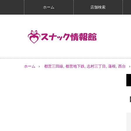
ホーム
店舗検索
ホーム
都営三田線
,
都営地下鉄
,
志村三丁目
,
蓮根
,
西台