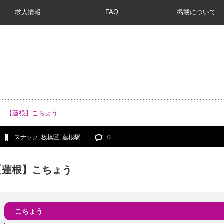
求人情報
FAQ
掲載について
【蓮根】こちょう
スナック
,
板橋区
,
蓮根駅
0
【蓮根】こちょう
こちょう