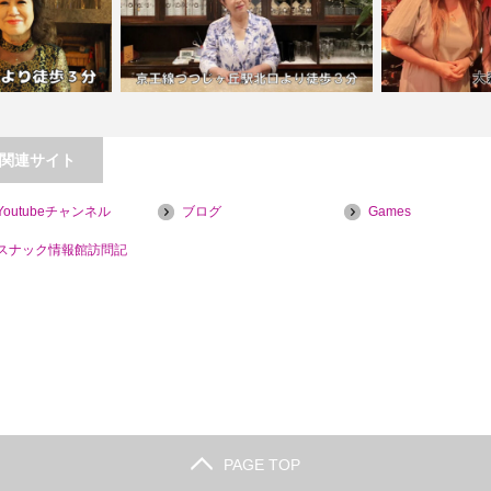
関連サイト
Youtubeチャンネル
ブログ
Games
っくいづみ
【つつじヶ丘】PUBウィング
【大森
スナック情報館訪問記
PAGE TOP