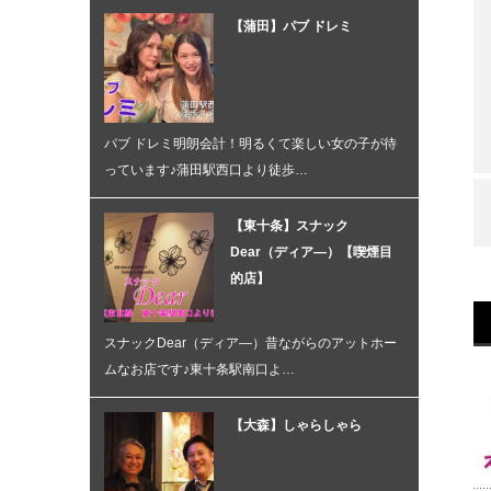
【蒲田】パブ ドレミ
パブ ドレミ明朗会計！明るくて楽しい女の子が待
っています♪蒲田駅西口より徒歩…
【東十条】スナック
Dear（ディア―）【喫煙目
的店】
スナックDear（ディア―）昔ながらのアットホー
ムなお店です♪東十条駅南口よ…
【大森】しゃらしゃら