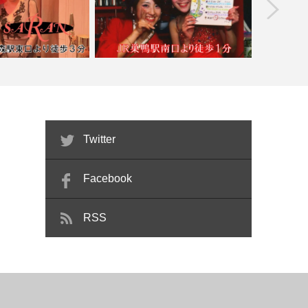
prev
】SARAN
【巣鴨】Bar Se’lene【喫煙目的店】…
【西日
Twitter
Facebook
RSS