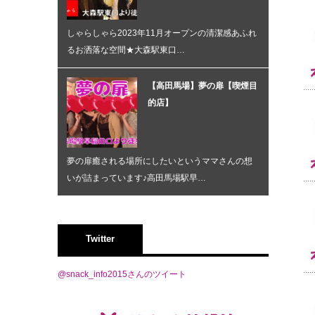
しゃらしゃら2023年11月オープンの清潔感あふれ
るお洒落な空間★大森駅東口…
【高田馬場】夢の扉【喫煙目
的店】
夢の扉癒される場所にしたいというママさんの想
いが詰まっています♪高田馬場駅早…
Twitter
@snack_info2015さんのツイート