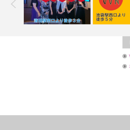
next
【蒲田】Tear Drop～ティア―ドロップ
ごま
～
【池袋】BAR JU