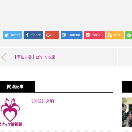
Tweet
Share
+1
Hatena
Pocket
RSS
【阿佐ヶ谷】ぱすてる屋
関連記事
【渋谷】女豹