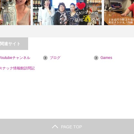
関連サイト
【高円寺】占い
Youtubeチャンネル
ブログ
Games
N【喫煙目的店】
【五反田】CAママの店 品川酒役所
スナック情報館訪問記
PAGE TOP