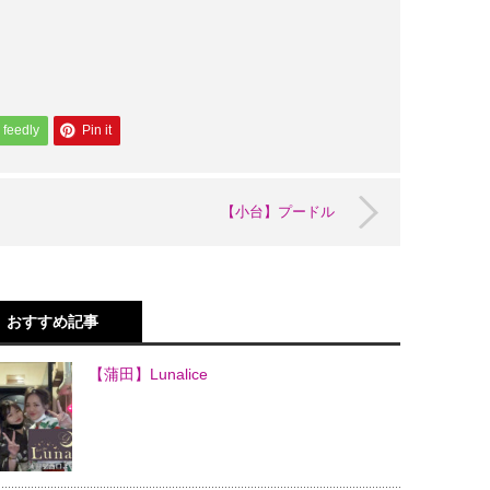
feedly
Pin it
【小台】プードル
おすすめ記事
【蒲田】Lunalice