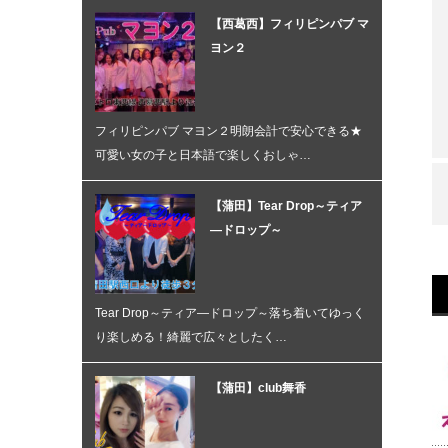
【西葛西】フィリピンパブ マ
ヨン２
フィリピンパブ マヨン２明朗会計で安心できる★
可愛い女の子と日本語で楽しくおしゃ…
【蒲田】Tear Drop～ティア
―ドロップ～
Tear Drop～ティア―ドロップ～落ち着いてゆっく
り楽しめる！綺麗で広々としたく…
【蒲田】club舞香