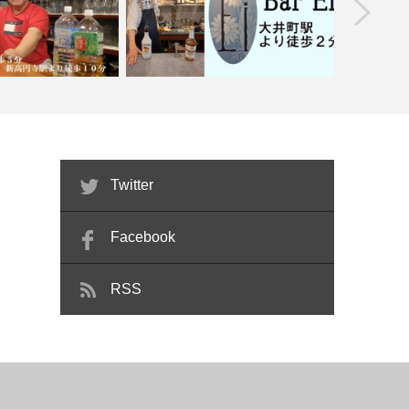
prev
スナック 美星（ビスタ
【武蔵境】Ka
ー）
【大井町】Bar Ei
Twitter
Facebook
RSS