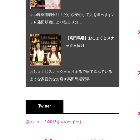
club舞香明朗会計！だから安心して足を運べます♪
ＪＲ蒲田駅西口より徒歩３分…
【高田馬場】おしょくじスナ
ック三日月
おしょくじスナック三日月まるで家で飲んでいる
ような家庭的なお店★高田馬場駅早…
Twitter
@snack_info2015さんのツイート