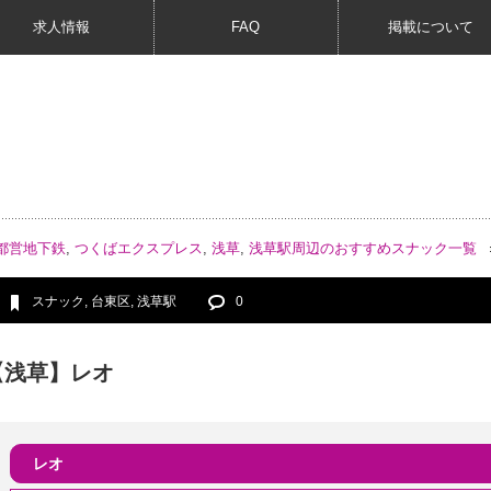
求人情報
FAQ
掲載について
都営地下鉄
,
つくばエクスプレス
,
浅草
,
浅草駅周辺のおすすめスナック一覧
スナック
,
台東区
,
浅草駅
0
【浅草】レオ
レオ